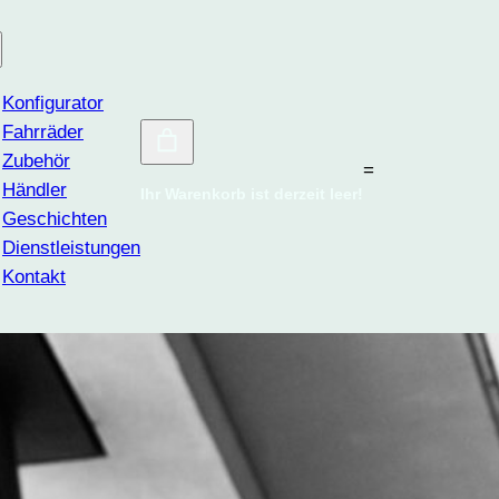
Konfigurator
Fahrräder
Zubehör
=
Händler
Ihr Warenkorb ist derzeit leer!
Geschichten
Dienstleistungen
Kontakt